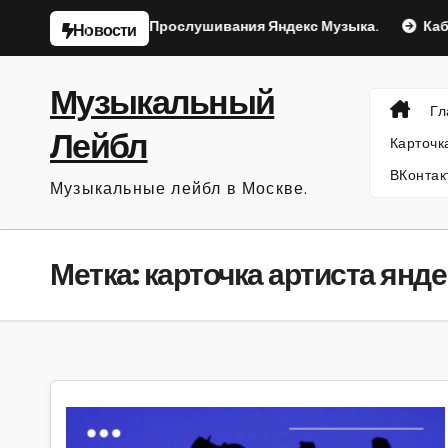
Перейти
йлисты
Прослушивания Яндекс Музыка.
Кабинет Ар
Новости
к
содержанию
Музыкальный
Гл
Лейбл
Карточк
ВКонтак
Музыкальные лейбл в Москве.
Метка:
карточка артиста янде