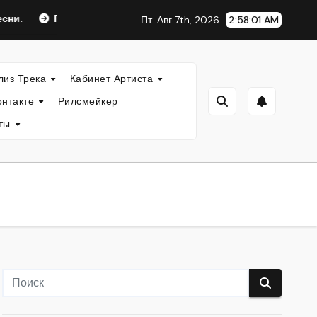
Питчинг Релиза.
Пользовательские Плейлисты
Пт. Авг 7th, 2026
2:58:02 AM
лиз Трека
Кабинет Артиста
онтакте
Рилсмейкер
кты