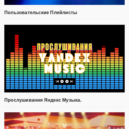
Пользовательские Плейлисты
Прослушивания Яндекс Музыка.