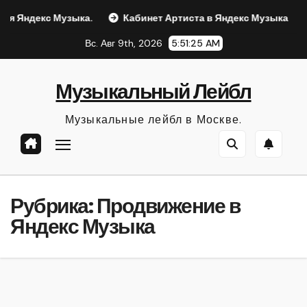
Перейти
кс Музыка.
Кабинет Артиста в Яндекс Музыка
Продв
к
Вс. Авг 9th, 2026
5:51:26 AM
содержанию
Музыкальный Лейбл
Музыкальные лейбл в Москве.
Рубрика:
Продвижение в
Яндекс Музыка