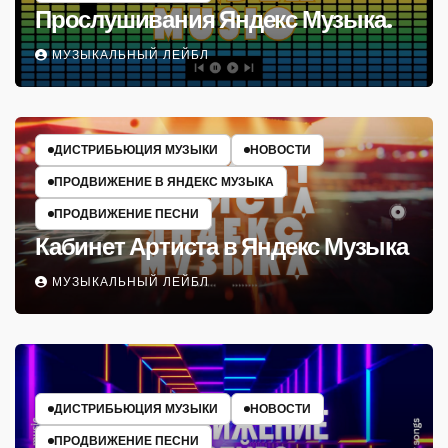
Прослушивания Яндекс Музыка.
МУЗЫКАЛЬНЫЙ ЛЕЙБЛ
ДИСТРИБЬЮЦИЯ МУЗЫКИ
НОВОСТИ
ПРОДВИЖЕНИЕ В ЯНДЕКС МУЗЫКА
ПРОДВИЖЕНИЕ ПЕСНИ
Кабинет Артиста в Яндекс Музыка
МУЗЫКАЛЬНЫЙ ЛЕЙБЛ
ДИСТРИБЬЮЦИЯ МУЗЫКИ
НОВОСТИ
ПРОДВИЖЕНИЕ ПЕСНИ