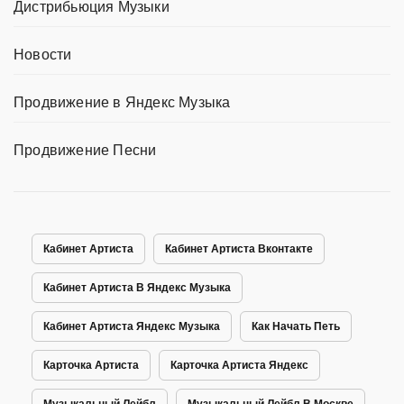
Дистрибьюция Музыки
Новости
Продвижение в Яндекс Музыка
Продвижение Песни
Кабинет Артиста
Кабинет Артиста Вконтакте
Кабинет Артиста В Яндекс Музыка
Кабинет Артиста Яндекс Музыка
Как Начать Петь
Карточка Артиста
Карточка Артиста Яндекс