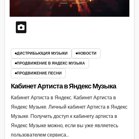
ДИСТРИБЬЮЦИЯ МУЗЫКИ
НОВОСТИ
ПРОДВИЖЕНИЕ В ЯНДЕКС МУЗЫКА
ПРОДВИЖЕНИЕ ПЕСНИ
Кабинет Артиста в Яндекс Музыка
Кабинет Артиста в Яндекс. Кабинет Артиста в
Яндекс Музыке. Личный кабинет Артиста в Яндекс
Музыке. Получить доступ к кабинету артиста в
Яндекс Музыке можно, если вы уже являетесь
пользователем сервиса…