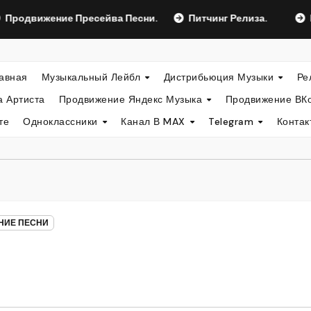
ение Пресейва Песни.
Питчинг Релиза.
Пользова
авная
Музыкальный Лейбл
Дистрибьюция Музыки
Ре
а Артиста
Продвижение Яндекс Музыка
Продвижение ВК
те
Одноклассники
Канал В MAX
Telegram
Конта
НИЕ ПЕСНИ