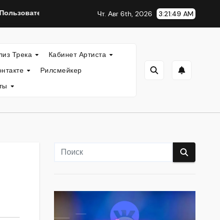
тельские Плейлисты
Прослушивания Яндекс Музыка.
Чт. Авг 6th, 2026
3:21:50 AM
лиз Трека
Кабинет Артиста
онтакте
Рилсмейкер
кты