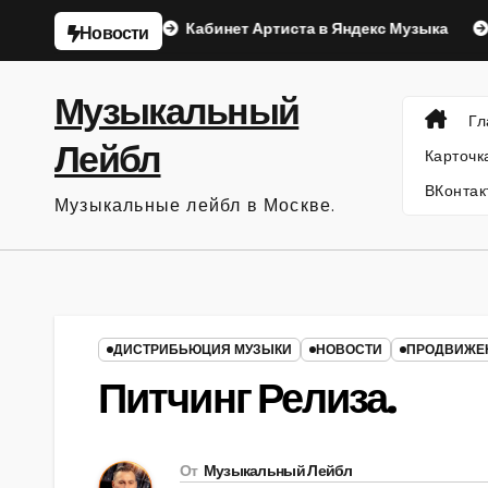
Перейти
Музыка.
Кабинет Артиста в Яндекс Музыка
Продвиж
Новости
к
содержанию
Музыкальный
Гл
Лейбл
Карточк
ВКонтак
Музыкальные лейбл в Москве.
ДИСТРИБЬЮЦИЯ МУЗЫКИ
НОВОСТИ
ПРОДВИЖЕ
Питчинг Релиза.
От
Музыкальный Лейбл