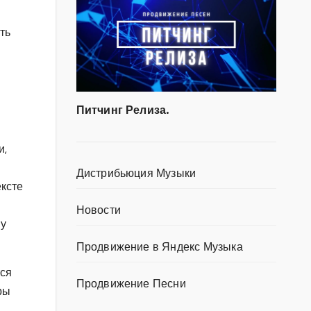
ть
Питчинг Релиза.
и,
Дистрибьюция Музыки
ексте
Новости
 у
Продвижение в Яндекс Музыка
тся
Продвижение Песни
ры